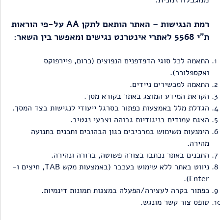
רמת הנגישות – האתר הותאם לתקן AA על-פי הוראות
ת”י 5568 לאתרי אינטרנט נגישים ומאפשר בין השאר:
התאמה לכל סוגי הדפדפנים הנפוצים (כרום, פיירפוקס
ואקספלורר).
התאמה למכשירים ניידים.
הקראת המידע המוצג באתר בקורא מסך.
הגדלת מלל באמצעות כפתור בסרגל ייעודי לנגישות בצד המסך.
הצגת עמודים בניגודיות גבוהה וצבעי נגטיב.
הימנעות משימוש במרכיבים כגון הבהובים ותכנים בתנועה
מהירה.
התכנים באתר נכתבו בצורה פשוטה, ברורה ונהירה.
ניווט באתר ללא שימוש בעכבר (באמצעות מקש TAB, חיצים ו-
Enter).
כפתור בקרה לעצירה/הפעלה במצגות תמונות דינמיות.
טופס צור קשר מונגש.