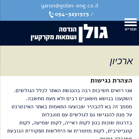
צרו
מפת
עבור
הצהרת
yaron@golan-eng.co.il
קשר
האתר
לתוכן
נגישות
054-5231575
/
תפריט
ארכיון
הצהרת נגישות
אנו רואים חשיבות רבה בהנגשת האתר לכלל הגולשים.
השקענו בנושא משאבים רבים ולא מעת מחשבה.
מסמך זה בא להבהיר שבוצעו התאמות באתר האינטרנט
על מנת להנגישו גם לגולשים עם מוגבלות
בדרגות שונות כגון לקות ראייה, לקות שמיעה, לקות
קוגניטיבית, לקות מוטורית או היחלשות תפקודית הנובעת
ממגבלה זמנית.